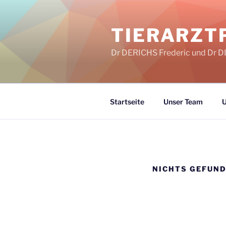
Zum
Inhalt
TIERARZT
springen
Dr DERICHS Frederic und Dr 
Startseite
Unser Team
U
NICHTS GEFUN