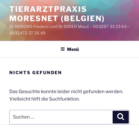
Zum
TIERARZTPRAXIS
Inhalt
MORESNET (BELGIEN)
springen
Dr DERICHS Frederic und Dr DIDIER Maud – 003287 33 23 64 –
0032472 37 26 49
Menü
NICHTS GEFUNDEN
Das Gesuchte konnte leider nicht gefunden werden.
Vielleicht hilft die Suchfunktion.
Suchen
Suche
nach: