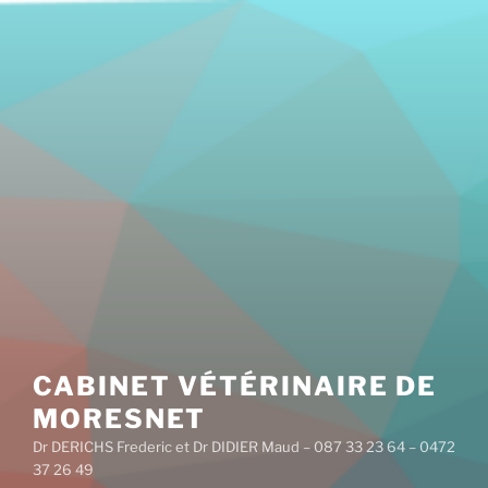
Aller
au
contenu
principal
CABINET VÉTÉRINAIRE DE
MORESNET
Dr DERICHS Frederic et Dr DIDIER Maud – 087 33 23 64 – 0472
37 26 49